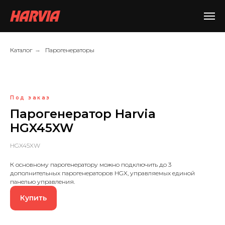
Каталог
→
Парогенераторы
Под заказ
Парогенератор Harvia
HGX45XW
HGX45XW
К основному парогенератору можно подключить до 3
дополнительных парогенераторов HGX, управляемых единой
панелью управления.
Купить