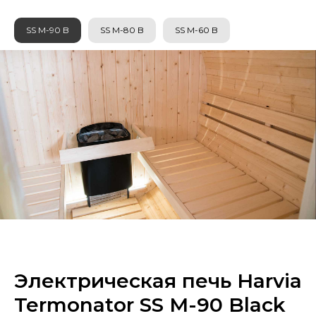
SS M-90 B
SS M-80 B
SS M-60 B
Электрическая печь Harvia
Termonator SS M-90 Black