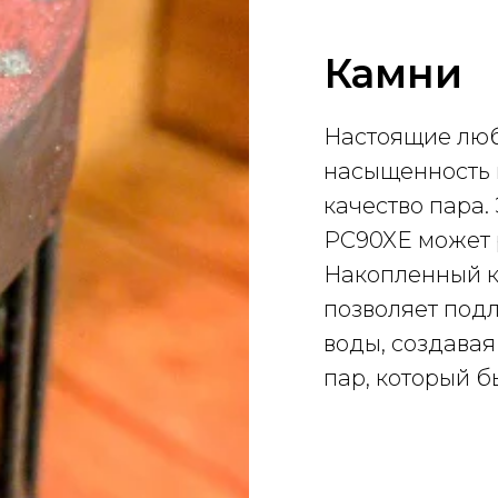
Камни
Настоящие люб
насыщенность 
качество пара. 
PC90XE может р
Накопленный к
позволяет подл
воды, создава
пар, который 