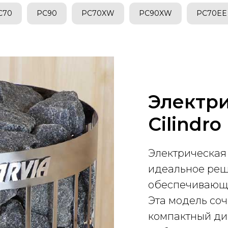
C70
PC90
PC70XW
PC90XW
PC70EE
Электри
Cilindr
Электрическая 
идеальное реш
обеспечивающе
Эта модель соч
компактный диз