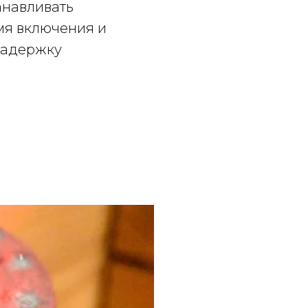
анавливать
мя включения и
 задержку