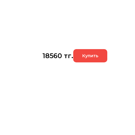
18560
тг.
Купить