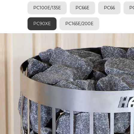
PC100E/135E
PC66E
PC66
P
PC90XE
PC165E/200E