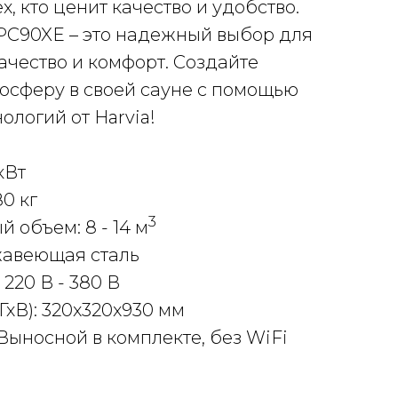
х, кто ценит качество и удобство.
o PC90XE – это надежный выбор для
качество и комфорт. Создайте
осферу в своей сауне с помощью
ологий от Harvia!
кВт
80 кг
3
 объем: 8 - 14 м
жавеющая сталь
220 В - 380 В
хВ): 320x320x930 мм
Выносной в комплекте, без WiFi