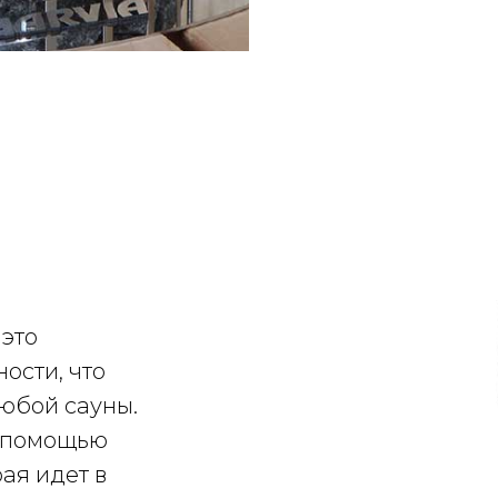
 это
ости, что
юбой сауны.
с помощью
рая идет в