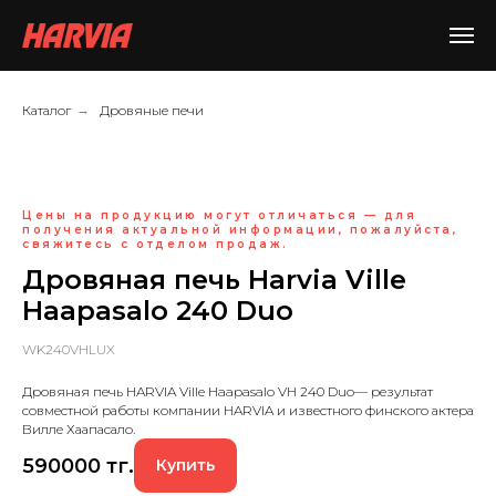
Каталог
→
Дровяные печи
Цены на продукцию могут отличаться — для
получения актуальной информации, пожалуйста,
свяжитесь с отделом продаж.
Дровяная печь Harvia Ville
Haapasalo 240 Duo
WK240VHLUX
Дровяная печь HARVIA Ville Haapasalo VH 240 Duo— результат
совместной работы компании HARVIA и известного финского актера
Вилле Хаапасало.
590000
тг.
Купить